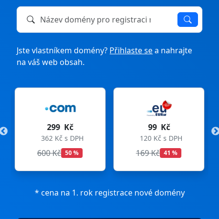
Název domény k registraci nebo převodu
Jste vlastníkem domény?
Přihlaste se
a nahrajte
na váš web obsah.
299 Kč
99 Kč
362 Kč s DPH
120 Kč s DPH
600 Kč
169 Kč
50 %
41 %
* cena na 1. rok registrace nové domény