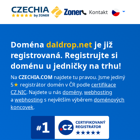
Kontakt
Doména
daldrop.net
je již
registrovaná. Registrujte si
doménu u jedničky na trhu!
Na
CZECHIA.COM
najdete tu pravou. Jsme jediný
5
★
registrátor domén v ČR podle
certifikace
CZ.NIC
. Najdete u nás
domény
,
webhosting
a
webhosting
s největším výběrem
doménových
koncovek
.